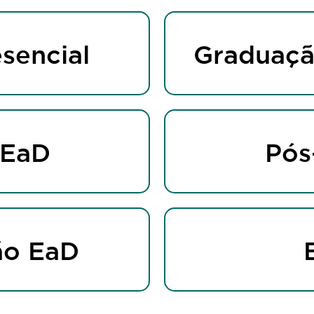
sencial
Graduaçã
 EaD
Pós
ão EaD