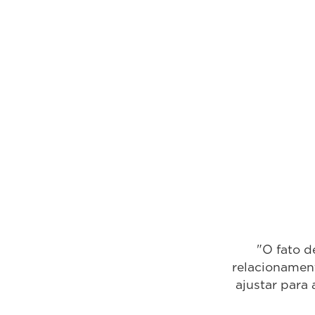
. ter toda uma estrutura de
feso tem o maior carinho em se
 Ter um centro de formação na
rescimento."